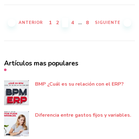
Paginación
de
PÁGINA
PÁGINA
PÁGINA
PÁGINA
PÁGINA
1
2
3
4
…
8
ANTERIOR
SIGUIENTE
entradas
Artículos mas populares
BMP ¿Cuál es su relación con el ERP?
Diferencia entre gastos fijos y variables.