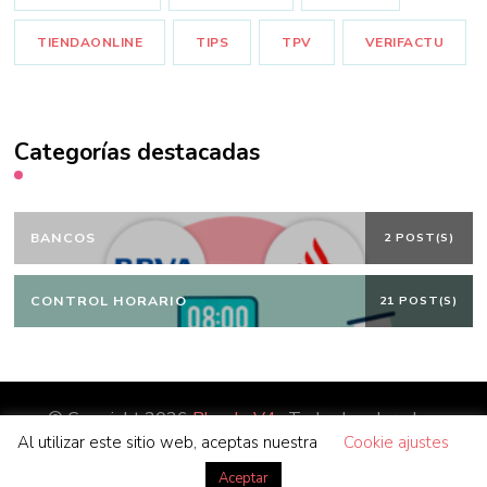
TIENDAONLINE
TIPS
TPV
VERIFACTU
Categorías destacadas
BANCOS
2 POST(S)
CONTROL HORARIO
21 POST(S)
© Copyright 2026
Blog | eV4
. Todos los derechos
Al utilizar este sitio web, aceptas nuestra
Cookie ajustes
reservados.
Blossom Coach | Desarrollado por
Blossom
Themes
. Funciona con
WordPress
.
Aceptar