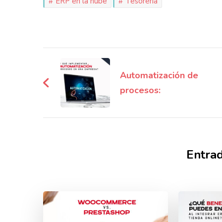
ERP en la nube
Tesoreria
Navegación
de
Automatización de
procesos:
entradas
Entrad