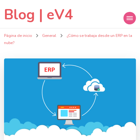
Blog | eV4
Página de inicio
General
¿Cómo se trabaja desde un ERP en la
nube?