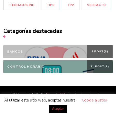
TIENDAONLINE
TIPS
TPV
VERIFACTU
Categorías destacadas
BANCOS
2 POST(S)
CONTROL HORARIO
21 POST(S)
© Copyright 2026
Blog | eV4
. Todos los derechos
Al utilizar este sitio web, aceptas nuestra
Cookie ajustes
reservados.
Blossom Coach | Desarrollado por
Blossom
Themes
. Funciona con
WordPress
.
Aceptar